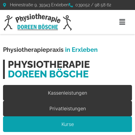
Heinestraße 9, 39343 Erxleben
039052 / 98 58 62
Physiotherapiepraxis
in Erxleben
PHYSIOTHERAPIE
DOREEN BÖSCHE
Kassenleistungen
Privatleistungen
Kurse