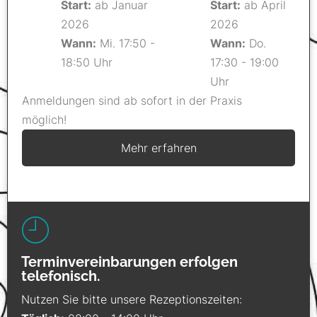
Start:
ab Januar
Start:
ab April
2026
2026
Wann:
Mi. 17:50 -
Wann:
Do.
18:50 Uhr
17:30 - 19:00
Uhr
Anmeldungen sind ab sofort in der Praxis
möglich!
Mehr erfahren
Terminvereinbarungen erfolgen
telefonisch.
Nutzen Sie bitte unsere Rezeptionszeiten: