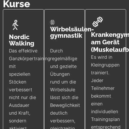
Kurse
Wirbelsäulen­
Krankengym
gymnastik
Nordic
am Gerät
Walking
(Muskelaufb
Das effektive
Durch
Es wird in
Ganzkörpertraining
regelmäßige
Kleingruppen
mit
und gezielte
trainiert.
speziellen
Übungen
Jeder
Stöcken
rund um die
Teilnehmer
verbessert
Wirbelsäule
bekommt
nicht nur die
lässt sich die
einen
Ausdauer
Beweglichkeit
individuellen
und Kraft,
deutlich
Trainingsplan
sondern
verbessern,
entsprechend
aktiviert
gleichzeitig