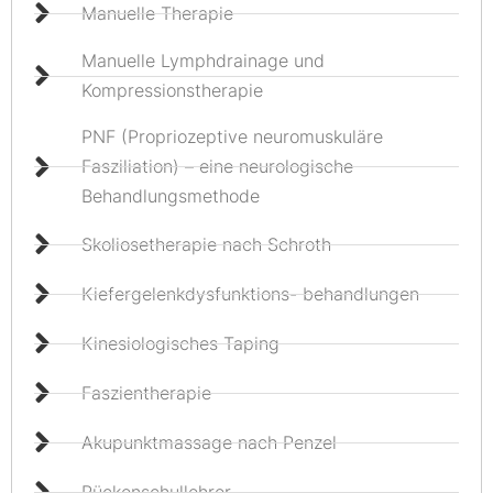
Manuelle Therapie
Manuelle Lymphdrainage und
Kompressionstherapie
PNF (Propriozeptive neuromuskuläre
Fasziliation) – eine neurologische
Behandlungsmethode
Skoliosetherapie nach Schroth
Kiefergelenkdysfunktions- behandlungen
Kinesiologisches Taping
Faszientherapie
Akupunktmassage nach Penzel
Rückenschullehrer