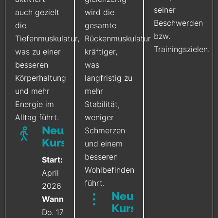
seiner
auch gezielt
wird die
Beschwerden
die
gesamte
bzw.
Tiefenmuskulatur,
Rückenmuskulatur
Trainingszielen.
was zu einer
kräftiger,
besseren
was
Körperhaltung
langfristig zu
und mehr
mehr
Energie im
Stabilität,
Alltag führt.
weniger
Neuer
Schmerzen
Kurs
und einem
besseren
Start:
ab
Wohlbefinden
April
führt.
2026
Neuer
Wann:
Kurs
Do. 17:30